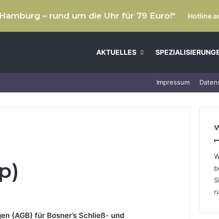
 Hamburg – rund um die Uhr für 79 Euro!*
Hotline 
AKTUELLES
SPEZIALISIERUNG
Impressum
Daten
W
W
p)
b
S
r
n (AGB) für Bosner’s Schließ- und