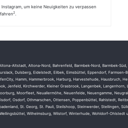
 Instagram, um keine Neuigkeiten zu verpassen
2
fahren
.
Altona-Altstadt, Altona-Nord, Bahrenfeld, Barmbek-Nord, Barmbek-Süd, Ber
urslack, Dulsberg, Eidelstedt, Eilbek, Eimsbüttel, Eppendorf, Farmsen-
HafenCity, Hamm, Hammerbrook, Harburg, Harvestehude, Hausbruch, Hei
ok, Jenfeld, Kirchwerder, Kleiner Grasbrook, Langenbek, Langenhorn, 
 Moorburg, Moorfleet, Neuallermöhe, Neuenfelde, Neuengamme, Neugra
sdorf, Osdorf, Othmarschen, Ottensen, Poppenbüttel, Rahlstedt, Reitb
adenland, St. Georg, St. Pauli, Steilshoop, Steinwerder, Stellingen, Sül
Wellingsbüttel, Wilhelmsburg, Wilstorf, Winterhude, Wohldorf-Ohlstedt