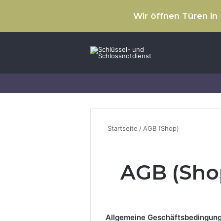
Wir öffnen Türen in
Facebook
Instagram
cHHat.de
Startseite
/
AGB (Shop)
AGB (Sho
Allgemeine Geschäftsbedingunge