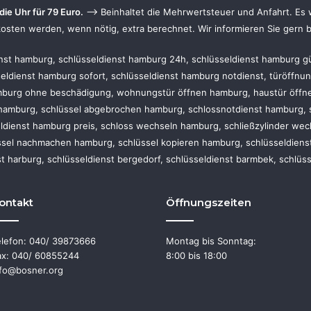
die Uhr für 79 Euro.
–> Beinhaltet die Mehrwertsteuer und Anfahrt. Es w
osten werden, wenn nötig, extra berechnet. Wir informieren Sie gern b
nst hamburg, schlüsseldienst hamburg 24h, schlüsseldienst hamburg gü
seldienst hamburg sofort, schlüsseldienst hamburg notdienst, türöffn
mburg ohne beschädigung, wohnungstür öffnen hamburg, haustür öffne
 hamburg, schlüssel abgebrochen hamburg, schlossnotdienst hamburg, 
ldienst hamburg preis, schloss wechseln hamburg, schließzylinder wec
sel nachmachen hamburg, schlüssel kopieren hamburg, schlüsseldienst
st harburg, schlüsseldienst bergedorf, schlüsseldienst barmbek, schlüs
ontakt
Öffnungszeiten
elefon: 040/ 39873666
Montag bis Sonntag:
ax: 040/ 60855244
8:00 bis 18:00
nfo@bosner.org