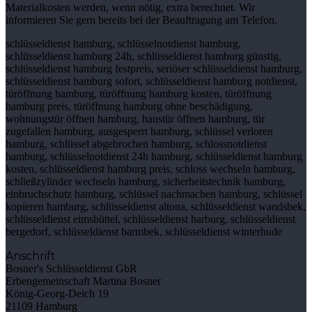
Materialkosten werden, wenn nötig, extra berechnet. Wir
informieren Sie gern bereits bei der Beauftragung am Telefon.
schlüsseldienst hamburg, schlüsselnotdienst hamburg,
schlüsseldienst hamburg 24h, schlüsseldienst hamburg günstig,
schlüsseldienst hamburg festpreis, seriöser schlüsseldienst hamburg,
schlüsseldienst hamburg sofort, schlüsseldienst hamburg notdienst,
türöffnung hamburg, türöffnung hamburg kosten, türöffnung
hamburg preis, türöffnung hamburg ohne beschädigung,
wohnungstür öffnen hamburg, haustür öffnen hamburg, tür
zugefallen hamburg, ausgesperrt hamburg, schlüssel verloren
hamburg, schlüssel abgebrochen hamburg, schlossnotdienst
hamburg, schlüsselnotdienst 24h hamburg, schlüsseldienst hamburg
kosten, schlüsseldienst hamburg preis, schloss wechseln hamburg,
schließzylinder wechseln hamburg, sicherheitstechnik hamburg,
einbruchschutz hamburg, schlüssel nachmachen hamburg, schlüssel
kopieren hamburg, schlüsseldienst altona, schlüsseldienst wandsbek,
schlüsseldienst eimsbüttel, schlüsseldienst harburg, schlüsseldienst
bergedorf, schlüsseldienst barmbek, schlüsseldienst winterhude
Anschrift
Bosner's Schlüsseldienst GbR
Erbengemeinschaft Martina Bosner
König-Georg-Deich 19
21109 Hamburg