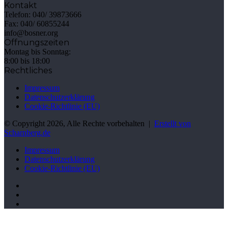
Kontakt
Telefon: 040/ 39873666
Fax: 040/ 60855244
info@bosner.org
Öffnungszeiten
Montag bis Sonntag:
8:00 bis 18:00
Rechtliches
Impressum
Datenschutzerklärung
Cookie-Richtlinie (EU)
© Copyright 2026, Alle Rechte vorbehalten |
Erstellt von
Scharnberg.de
Impressum
Datenschutzerklärung
Cookie-Richtlinie (EU)
Facebook
Instagram
cHHat.de
Schaltfläche