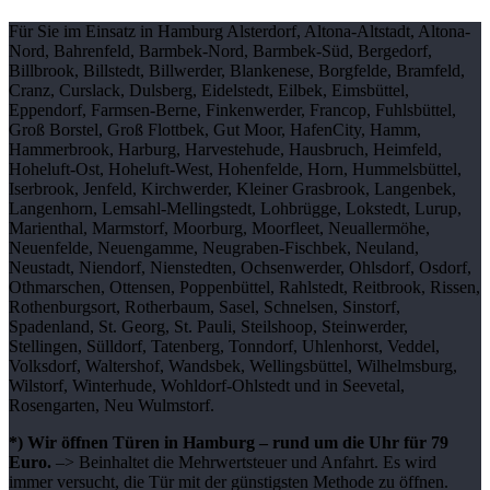
Für Sie im Einsatz in Hamburg Alsterdorf, Altona-Altstadt, Altona-
Nord, Bahrenfeld, Barmbek-Nord, Barmbek-Süd, Bergedorf,
Billbrook, Billstedt, Billwerder, Blankenese, Borgfelde, Bramfeld,
Cranz, Curslack, Dulsberg, Eidelstedt, Eilbek, Eimsbüttel,
Eppendorf, Farmsen-Berne, Finkenwerder, Francop, Fuhlsbüttel,
Groß Borstel, Groß Flottbek, Gut Moor, HafenCity, Hamm,
Hammerbrook, Harburg, Harvestehude, Hausbruch, Heimfeld,
Hoheluft-Ost, Hoheluft-West, Hohenfelde, Horn, Hummelsbüttel,
Iserbrook, Jenfeld, Kirchwerder, Kleiner Grasbrook, Langenbek,
Langenhorn, Lemsahl-Mellingstedt, Lohbrügge, Lokstedt, Lurup,
Marienthal, Marmstorf, Moorburg, Moorfleet, Neuallermöhe,
Neuenfelde, Neuengamme, Neugraben-Fischbek, Neuland,
Neustadt, Niendorf, Nienstedten, Ochsenwerder, Ohlsdorf, Osdorf,
Othmarschen, Ottensen, Poppenbüttel, Rahlstedt, Reitbrook, Rissen,
Rothenburgsort, Rotherbaum, Sasel, Schnelsen, Sinstorf,
Spadenland, St. Georg, St. Pauli, Steilshoop, Steinwerder,
Stellingen, Sülldorf, Tatenberg, Tonndorf, Uhlenhorst, Veddel,
Volksdorf, Waltershof, Wandsbek, Wellingsbüttel, Wilhelmsburg,
Wilstorf, Winterhude, Wohldorf-Ohlstedt und in Seevetal,
Rosengarten, Neu Wulmstorf.
*) Wir öffnen Türen in Hamburg – rund um die Uhr für 79
Euro.
–> Beinhaltet die Mehrwertsteuer und Anfahrt. Es wird
immer versucht, die Tür mit der günstigsten Methode zu öffnen.